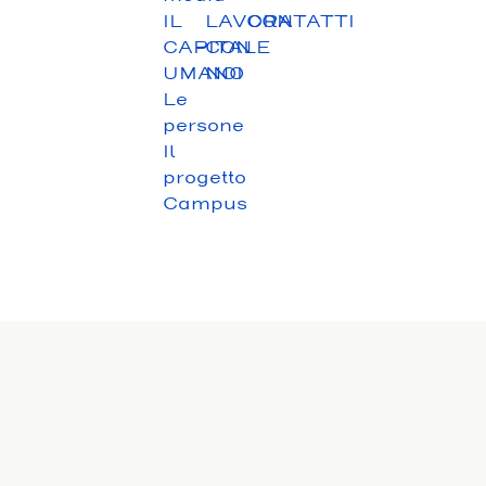
IL
LAVORA
CONTATTI
CAPITALE
CON
UMANO
NOI
Le
persone
Il
progetto
Campus
IT
|
EN